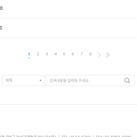
2호
호
1
2
3
4
5
6
7
8