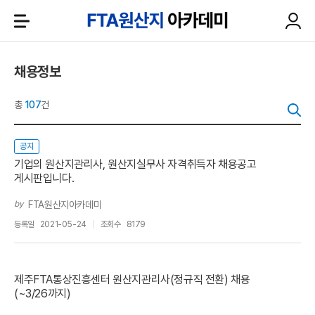
채용정보
총
107
건
공지
기업의 원산지관리사, 원산지실무사 자격취득자 채용공고
게시판입니다.
by
FTA원산지아카데미
등록일
2021-05-24
조회수
8179
제주FTA통상진흥센터 원산지관리사(정규직 전환) 채용
(~3/26까지)