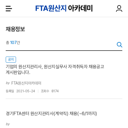
채용정보
총
107
건
공지
기업의 원산지관리사, 원산지실무사 자격취득자 채용공고
게시판입니다.
by
FTA원산지아카데미
등록일
2021-05-24
조회수
8174
경기FTA센터 원산지관리사(계약직) 채용(~6/1까지)
by