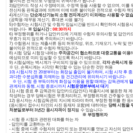
불이익은 전적으로 수험생의 귀책사유가 됩니다-
3)답안카드 작성 시 수정테이프, 수정액 등을 사용할 수 없으며, 이를
전산자동 판독결과에 의하며 이에 따른 불이익은 전적으로 수험자 책
4)계산기는
단순계산기능의 소형 전자계산기 이외에는 사용할 수 없습
(공학용·재무용 계산기, 휴대폰 사용 불가)
5)수험자는 시험시간 및 수험자 입실시간을 반드시 확인하여 시험응
바랍니다-
※ 입실시간 :
08:30까지
6) 부정행위를 하거나 답안카드에 기재된 수험자 유의사항 및 답안카
무효가 되지 않도록 주의하시기 바랍니다-
7) 수험원서 또는 제출서류 등의 허위작성, 위조, 기재오기, 누락 및
불이익은 전적으로 수험자 책임입니다-
8) 시험 당일 시험장 내에는
주차공간이 협소하므로 대중교통을 이용
예상되므로 미리 입실할 수 있도록 하시기 바랍니다-
9) 시험실에는 벽시계가 구비되지 않을 수 있으므로,
각자 손목시계 등
※ 단, 손목시계는 시각만 확인할 수 있는 단순한 것만 허용
10) 시험시작 전 20분부터는 화장실 출입이 불가하며, 시험 시작 후
과다한 수분섭취를 자제하는 등 건간관리에 유의하시기 바랍니다-
※ 단, 시험 중 부득이하게 화장실 이용을 원할 때에는 감독관에게
답
관계자와 동행, 시험 종료시까지
시험운영본부에서 대기
11) 시험 종료 후 감독관의 답안카드(답안지) 제출지시에 불응한 채 
작성하는 경우 당해시험은 무효처리하고, 부정행위자로 간주될수 있으
12) 응시자는 시험감독관의 지시에 따라야 하며, 부정한 행위를 한 
(응시원서 접수시 타인의 사진 등재자 포함)에 대하여는
당해 시험을 무
처분일로부터 3년간 응시자격이 정지
될 수 있습니다-
※ 부정행위자
- 시험 중 시험과 관련된 대화를 하는 자
- 답안지를 교환하는 자
- 시험 중에 다른 수험자의 답안지 또는 문제지를 엿보고 자신의 답안