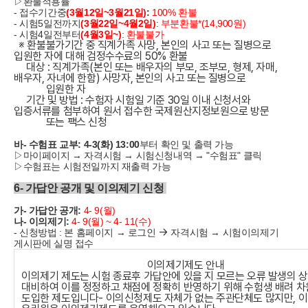
▷환불적용률
-
접수기간중
(3월12일~3월21일)
:
100% 환불
- 시험5일전까지
(3월22일~4월2일)
:
부분환불*(14,900원)
- 시험4일전부터
(4월3일~)
:
환불불가
※ 환불불가기간 중 직계가족 사망, 본인의 사고 또는 질병으로
입원한 자에 대해 검정수수료의 50% 환불
대상 : 직계가족(본인 또는 배우자의 부모, 조부모, 형제, 자매,
배우자, 자녀에 한함) 사망자, 본인의 사고 또는 질병으로
입원한 자
기간 및 방법 : 수험자 시험일 기준 30일 이내 신청서와
입증서류를 첨부하여 원서 접수한 국제원산지정보원으로 방문
또는 팩스 신청
바- 수험표 교부:
4-3(화) 13:00
부터 확인 및 출력 가능
▷마이페이지 → 자격시험 → 시험신청내역 → "수험표" 클릭
▷수험표는 시험전일까지 재출력 가능
6- 가답안 공개 및 이의제기 신청
가- 가답안 공개:
4- 9(월)
나- 이의제기:
4- 9(월) ~ 4- 11(수)
→
- 신청방법 : 본 홈페이지 → 로그인
자격시험 → 시험이의제기
게시판에 실명 접수
이의제기제도 안내
이의제기 제도는 시험 종료후 가답안에 있을 지 모르는 오류 발생의 
대비하여 이를 정정하고 채점에 정확히 반영하기 위해 수험생 배려 
도입한 제도입니다- 이의신청제도 자체가 없는 주관단체도 많지만, 