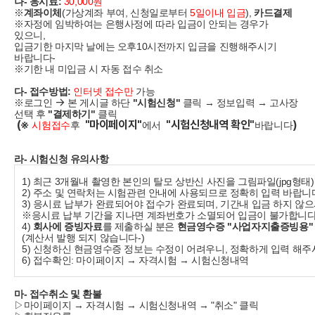
나- 응시료:
30,000원
※
계좌이체
(가상계좌 부여, 신청일로부터
5일이내 입금
),
카드결제
※자정에 임박하여는 은행사정에 따라 입금이 안되는 경우가
있으니,
입금기한 마지막 날에는 오후10시전까지 입금을 진행해주시기
바랍니다-
※기한 내 미입금 시 자동 접수 취소
다- 접수방법:
인터넷 접수만
가능
→
※로그인
본 게시글 하단
"시험신청"
클릭 → 정보입력 → 고사장
선택 후
"결제하기"
클릭
(※
"마이페이지"
"시험신청내역 확인"
)
시험접수
후
에서
바랍니다
라- 시험신청 유의사항
1) 최근 3개월내 촬영한 본인의 탈모 상반신 사진을 그림파일(jpg형태
2) 주소 및 연락처는 시험관련 안내에 사용되므로 정확히 입력 바랍니
3) 응시료 납부가 완료되어야 접수가 완료되며, 기간내 입금 하지 않
※응시료 납부 기간을 지나면 계좌번호가 소멸되어 입금이 불가합니다
4)
회사에 증빙자료
를 제출하실 분은
현금영수증 "사업자지출증빙용"
(계산서 발행 되지 않습니다-)
5) 신청하신 현금영수증 정보는 수정이 어려우니, 정확하게 입력 해주
6) 접수확인: 마이페이지 → 자격시험 → 시험신청내역
마- 접수취소 및 환불
▷마이페이지 → 자격시험 → 시험신청내역 → "취소" 클릭