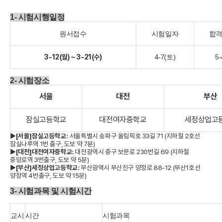
1- 시험시행일정
원서접수
시험일자
합
3-12(월) ~ 3-21(수)
4-7(토)
5
2- 시험장소
서울
대전
부산
잠실고등학교
대전여자중학교
세정상업고
▶[서울]잠실고등학교:
서울특별시 송파구 올림픽호 33길 71 (지하철 2호선
잠실나루역 1번 출구, 도보 약 7분)
▶[대전]대전여자중학교:
대전광역시 중구 보문로 230번길 69 (지하철
중앙로역 3번출구, 도보 약 5분)
▶[부산]세정상업고등학교:
부산광역시 부산진구 양정로 88-12 (부산1호선
양정역 4번출구, 도보 약 15분)
3- 시험과목 및 시험시간
교시
시간
시험과목