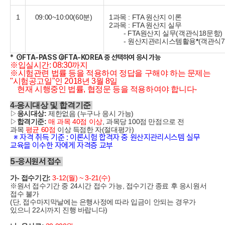
1
09:00~10:00(60분)
1과목 : FTA 원산지 이론
2과목 : FTA 원산지 실무
- FTA원산지 실무(객관식18문항)
- 원산지관리시스템활용
*
(객관식
* ①FTA-PASS ②FTA-KOREA 중 선택하여 응시 가능
※
입실시간: 08:30까지
※시험관련 법률 등을 적용하여 정답을 구해야 하는 문제는
"시험공고일"인 2018년 3월 8일
현재 시행중인 법률, 협정문 등을 적용하여야 합니다-
4-응시대상 및 합격기준
▷
응시대상:
제한없음 (누구나 응시 가능)
▷
합격기준:
매 과목 40점 이상
, 과목당 100점 만점으로 전
과목
평균 60점
이상 득점한 자(절대평가)
※ 자격 취득 기준 : 이론시험 합격자 중 원산지관리시스템 실무
교육을 이수한 자에게 자격증 교부
5-응시원서 접수
가- 접수기간:
3-12(월) ~ 3-21(수)
※원서 접수기간 중 24시간 접수 가능, 접수기간 종료 후 응시원서
접수 불가
(단, 접수마지막날에는 은행사정에 따라 입금이 안되는 경우가
있으니 22시까지 진행 바랍니다)