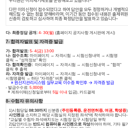
우리원은 이의제기제도를 운영해오고 있습니다-
다만 이의신청이 접수되었다고 하여 답안을 모두 정정하거나 개별적
해드릴 수 없는 점을 양해바라며, 이기간 동안 접수된 내용은 출제위
신중히 검토하고 심사하여 최종 확정답안을 발표하고 있습니다-
다- 최종정답 공개:
4- 30(월)
(홈페이지 공지사항 게시판에 게시)
7- 합격자발표 및 자격증 발급
가- 합격발표:
5- 4(금) 13:00
나- 점수조회:
마이페이지 → 자격시험 → 시험신청내역 → 시험명
클릭 → "성적정보" 확인
다- 합격확인증:
마이페이지 → 자격시험 → 시험신청내역 → "합격"
클릭 후 출력
라- 자격증 발급:
마이페이지 → 자격시험 → 시험신청내역 →
시험명클릭 → 하단 "자격증" 버튼 클릭
※ 원산지관리시스템 실무교육 이수증 확인후 → 자격증 발급
- 발급수수료:
5,000원
※
계좌이체(신청일로부터
5일 이내
입금), 카드결제
8- 수험자 유의사항
1)시험당일
08:30까지
신분증 (
주민등록증, 운전면허증, 여권, 학생증
사인펜
을 소지하고 해당 시험실의 지정된 좌석
*
에 착석하여야 합니다-
*교실별 수험자 좌석배치도는 시험장 입구 시험당일 부착
2)답안카드는
반드시 컴퓨터용 사인펜으로 작성
하여야 하며, 기타 