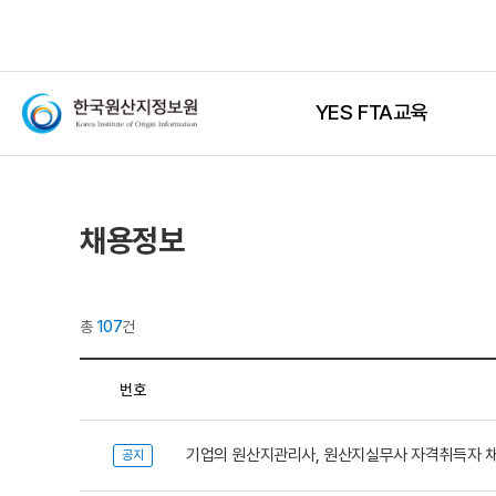
YES FTA교육
채용정보
총
107
건
번호
기업의 원산지관리사, 원산지실무사 자격취득자 
공지