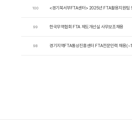
<경기북서부FTA센터> 2025년 FTA활용지원팀 
100
한국무역협회 FTA 제도개선실 사무보조채용
99
경기지역FTA통상진흥센터 FTA전문인력 채용(~1/22
98