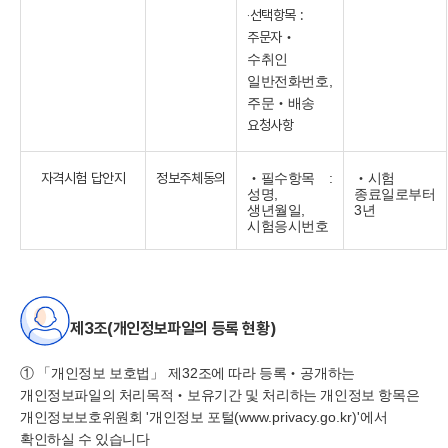
‧선택항목 :
주문자
‧
수취인
일반전화번호,
주문
‧배송
요청사항
자격시험 답안지
정보주체동의
‧필수항목 :
‧시험
성명,
종료일로부터
생년월일,
3년
시험응시번호
제3조(개인정보파일의 등록 현황)
①
「
개인정보 보호법
」
제
32
조에 따라 등록
‧
공개하는
개인정보파일의 처리목적
‧
보유기간 및 처리하는 개인정보 항목은
개인정보보호위원회
'
개인정보 포털
(www.privacy.go.kr)'
에서
확인하실 수 있습니다