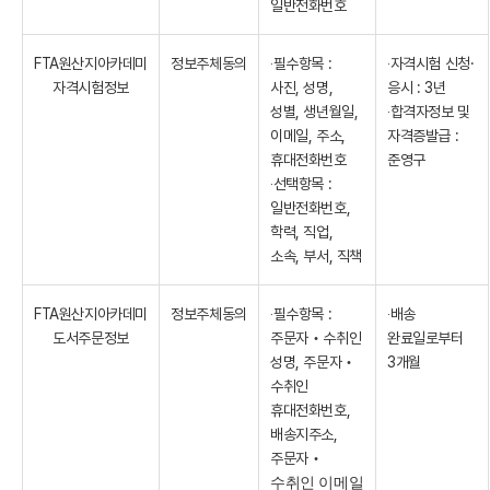
일반전화번호
FTA원산지아카데미
정보주체동의
‧필수항목 :
‧자격시험 신청·
자격시험정보
사진, 성명,
응시 : 3년
성별, 생년월일,
‧합격자정보 및
이메일, 주소,
자격증발급 :
휴대전화번호
준영구
‧선택항목 :
일반전화번호,
학력, 직업,
소속, 부서, 직책
FTA원산지아카데미
정보주체동의
‧필수항목 :
‧배송
도서주문정보
주문자
‧
수취인
완료일로부터
성명, 주문자
‧
3개월
수취인
휴대전화번호,
배송지주소,
주문자
‧
수취인 이메일