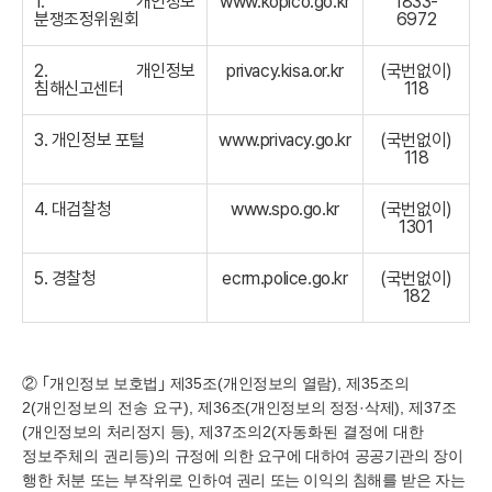
1. 개인정보
www.kopico.go.kr
1833-
분쟁조정위원회
6972
2. 개인정보
privacy.kisa.or.kr
(국번없이)
침해신고센터
118
3. 개인정보 포털
www.privacy.go.kr
(국번없이)
118
4. 대검찰청
www.spo.go.kr
(국번없이)
1301
5. 경찰청
ecrm.police.go.kr
(국번없이)
182
② ｢
개인정보 보호법
｣
제
35
조
(
개인정보의 열람
), 제35조의
2(개인정보의 전송 요구),
제
36
조
(
개인정보의 정정
·
삭제
),
제
37
조
(
개인정보의 처리정지 등
), 제37조의2(자동화된 결정에 대한
정보주체의 권리등)의
규정에 의한 요구에 대하여 공공기관의 장이
행한 처분 또는 부작위로 인하여 권리 또는 이익의 침해를 받은 자는