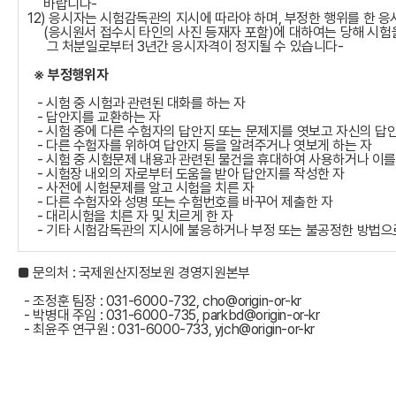
바랍니다-
12) 응시자는 시험감독관의 지시에 따라야 하며, 부정한 행위를 한 
(응시원서 접수시 타인의 사진 등재자 포함)에 대하여는 당해 시험을
그 처분일로부터 3년간 응시자격이 정지될 수 있습니다-
※ 부정행위자
- 시험 중 시험과 관련된 대화를 하는 자
- 답안지를 교환하는 자
- 시험 중에 다른 수험자의 답안지 또는 문제지를 엿보고 자신의 답
- 다른 수험자를 위하여 답안지 등을 알려주거나 엿보게 하는 자
- 시험 중 시험문제 내용과 관련된 물건을 휴대하여 사용하거나 이를
- 시험장 내외의 자로부터 도움을 받아 답안지를 작성한 자
- 사전에 시험문제를 알고 시험을 치른 자
- 다른 수험자와 성명 또는 수험번호를 바꾸어 제출한 자
- 대리시험을 치른 자 및 치르게 한 자
- 기타 시험감독관의 지시에 불응하거나 부정 또는 불공정한 방법으
■ 문의처 : 국제원산지정보원 경영지원본부
- 조정훈 팀장 : 031-6000-732, cho@origin-or-kr
- 박병대 주임 : 031-6000-735, parkbd@origin-or-kr
- 최윤주 연구원 : 031-6000-733,
yjch@origin-or-kr