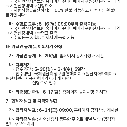
- 국제원산지정보원 홈페이지→마이페이지→원산지관리사 내역
→시험신청내역→신청취소
- 시험시행 3일전까지는 100% 환불 가능하고 이후에는 환불이
불가합니다-
바- 수험표 교부 :
5- 16(월) 09:00부터 출력 가능
- 국제원산지정보원 홈페이지→마이페이지→원산지관리사 내역
→시험신청내역→수험표 출력
- 수험표는 시험당일까지 재출력 가능
6- 가답안 공개 및 이의제기 신청
가- 가답안 공개
:
5- 29(일)
, 홈페이지 공지사항 게시판
나- 이의제기
- 접수기간 :
5- 30(월) ~ 6- 1(수), 3일간
- 접수방법 : 국제원산지정보원 홈페이지→원산지아카데미→
원산지관리사→시험이의제기 게시판에
실명으로 접수
다- 최종정답 확정
:
6- 17(금)
, 홈페이지 공지사항 게시판
7- 합격자 발표 및 자격증 발급
가-
합격자 발표 :
6- 24(금) 09:00
,
홈페이지 공지사항 게시판
나-
자격증 발송 :
시험신청시 등록한 주소로 개별 발송 (합격자
발표 후 2주 이내)