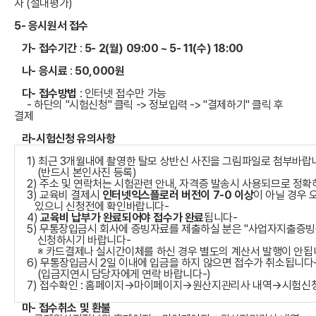
자 (절대평가)
5- 응시원서 접수
가- 접수기간
:
5- 2(월) 09:00 ~ 5- 11(수) 18:00
나- 응시료
:
50,000원
다- 접수방법
: 인터넷 접수만 가능
- 하단의 "시험신청" 클릭 -> 정보입력 -> "결제하기" 클릭 후
결제
라-
시험신청 유의사항
1) 최근 3개월내에 촬영한 탈모 상반신 사진을 그림파일로 첨부바랍
(반드시 본인사진 등록)
2) 주소 및 연락처는 시험관련 안내, 자격증 발송시 사용되므로 정확
3) 교육비 결제시
인터넷익스플로러 버전이 7-0 이상
이 아닐 경우 
있으니 신청전에 확인바랍니다-
4)
교육비 납부가 완료되어야 접수가 완료
됩니다-
5) 무통장입금시 회사에 증빙자료를 제출하실 분은 "사업자지출증빙
신청하시기 바랍니다-
※ 카드결제나 실시간이체를 하신 경우 별도의 계산서 발행이 안됩
6) 무통장입금시 2일 이내에 입금을 하지 않으면 접수가 취소됩니다
(입금지연시 담당자에게 연락 바랍니다-)
7) 접수확인 : 홈페이지→마이페이지→원산지관리사 내역→시험신
마- 접수취소 및 환불