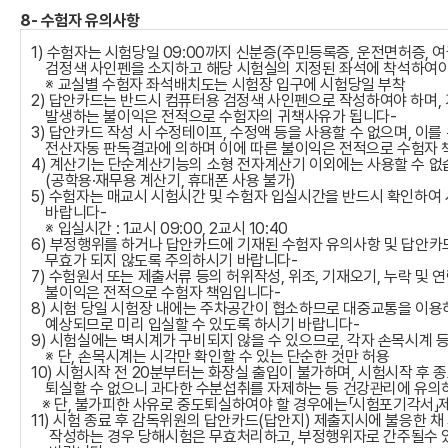
8- 수험자 유의사항
1) 수험자는 시험당일 09:00까지 신분증(주민등록증, 운전면허증, 여
검정색 사인펜을 소지하고 해당 시험실의 지정된 좌석에 착석하여야
※ 교실별 수험자 좌석배치도는 시험장 입구에 시험당일 부착
2) 답안카드는 반드시 컴퓨터용 검정색 사인펜으로 작성하여야 하며,
발생하는 불이익은 전적으로 수험자의 귀책사유가 됩니다-
3) 답안카드 작성 시 수정테이프, 수정액 등을 사용할 수 없으며, 이
전산자동 판독결과에 의하며 이에 따른 불이익은 전적으로 수험자 
4) 계산기는 단순계산기능의 소형 전자계산기 이외에는 사용할 수 없
(공학용·재무용 계산기, 휴대폰 사용 불가)
5) 수험자는 매교시 시험시간 및 수험자 입실시간을 반드시 확인하여
바랍니다-
※ 입실시간 : 1교시 09:00, 2교시 10:40
6) 부정행위를 하거나 답안카드에 기재된 수험자 유의사항 및 답안카
무효가 되지 않도록 주의하시기 바랍니다-
7) 수험원서 또는 제출서류 등의 허위작성, 위조, 기재오기, 누락 및
불이익은 전적으로 수험자 책임입니다-
8) 시험 당일 시험장 내에는 주차공간이 협소하므로 대중교통을 이용
예상되므로 미리 입실할 수 있도록 하시기 바랍니다-
9) 시험실에는 벽시계가 구비되지 않을 수 있으므로, 각자 손목시계 
※ 단, 손목시계는 시각만 확인할 수 있는 단순한 것만 허용
10) 시험시작 전 20분부터는 화장실 출입이 불가하며, 시험시작 후
퇴실할 수 없으니 과다한 수분섭취를 자제하는 등 건강관리에 유의
※ 단, 불가피한 사유로 중도퇴실하여야 할 경우에는「시험포기각서」
11) 시험 종료 후 감독위원의 답안카드(답안지) 제출지시에 불응한 
작성하는 경우 당해시험은 무효처리하고, 부정행위자로 간주될수 