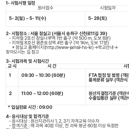
1- 시험시행 일정
원서접수
시험일자
5- 2(월) ~ 5- 11(수)
5- 28(토)
2- 시험장소 :
서울 잠실고
(서울시 송파구 신천로11길 39)
- 지하철 2호선 잠실나루역 1번 출구 (약 500 m, 도보 8분)
- 지하철 8호선 몽촌토성역 4번 출구 (약 1Km, 도보 17분)
※ 잠실고 홈페이지(
http://www-jamsil-hs-kr
)→학교안내→
찾아오시는 길 참고
3- 시험과목 및 시험시간
교 시
시 간
시
1
09:30 ~ 10:30 (60분)
FTA 협정 및 법령 (객
품목분류 실무 (객관식 
2
11:00 ~ 12:00 (60분)
원산지결정기준 (객관식
수출입통관 실무 (객관
* 입실완료 시간 : 09:00
4- 응시대상 및 합격기준
- 응시대상 : 원산지관리사 1, 2, 3기 자격교육 이수자
- 합격기준 : 매 과목 40점 이상, 전 과목 평균 60점 이상 득점한